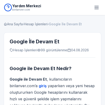
Yardım Merkezi
birilanver.com
Ana Sayfa
›
Hesap İşlemleri
›
Google İle Devam Et
Google İle Devam Et
Hesap İşlemleri
99 görüntülenme
04.08.2026
Google ile Devam Et Nedir?
Google ile Devam Et
, kullanıcıların
birilanver.com’a
giriş
yaparken veya yeni hesap
oluştururken Google hesaplarını kullanarak
hızlı ve güvenli şekilde işlem yapmalarını