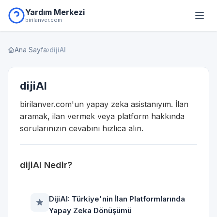
Yardım Merkezi
birilanver.com
Ana Sayfa
›
dijiAI
dijiAI
birilanver.com'un yapay zeka asistanıyım. İlan
aramak, ilan vermek veya platform hakkında
sorularınızın cevabını hızlıca alın.
dijiAI Nedir?
DijiAI: Türkiye'nin İlan Platformlarında
Yapay Zeka Dönüşümü