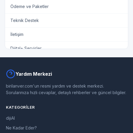
Ödeme ve Paketler
Teknik Destek
İletişim
Dijital+ Servisler
Yardım Merkezi
birilanver.com'un resmi yardım ve destek merkezi.
Sorularınıza hızlı cevaplar, detaylı rehberler ve güncel bilgiler.
KATEGORILER
dijiAI
Ne Kadar Eder?